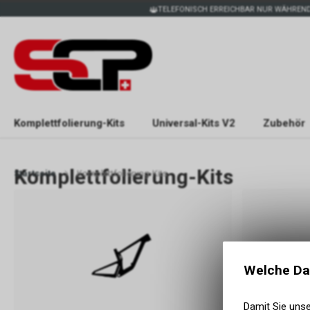
TELEFONISCH ERREICHBAR NUR WÄHREND
Komplettfolierung-Kits
Universal-Kits V2
Zubehör
Komplettfolierung-Kits
Startseite
Komplettfolierung-Kits
Welche Da
Damit Sie uns