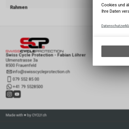
Cookies und äh
Rahmen
Gabel
Ihre Daten ver
Datenschutzerkl
Swiss Cycle Protection - Fabian Löhrer
Ulmenstrasse 3a
8500 Frauenfeld
info
@
swisscycleprotection.ch
079 552 85 00
+41 79 5528500
Made with ♥ by CYCLY.ch