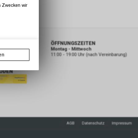
en Zwecken wir
ORMATIONEN
ÖFFNUNGSZEITEN
gen auf
Montag - Mittwoch
ots, wie die
en
11:00 - 19:00 Uhr (nach Vereinbarung)
ass die
nformationen
ODEN
AGB
Datenschutz
Impressum