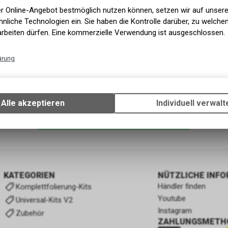
er Online-Angebot bestmöglich nutzen können, setzen wir auf unser
nliche Technologien ein. Sie haben die Kontrolle darüber, zu welch
arbeiten dürfen. Eine kommerzielle Verwendung ist ausgeschlossen.
ärung
Technische Funktionen
Wir erfassen und speichern bestimmte Interaktionen und Einstellun
Ihrem Gerät, um die grundlegenden Funktionen unseres Online-Angeb
Alle akzeptieren
Individuell verwalt
Verwendung des Warenkorbs, zu ermöglichen. Bitte beachten Sie, d
gespeicherten Daten keinerlei Rückschlüsse auf Ihre persönlichen I
1
von
1
Produkten
zulassen.
KATEGORIEN
NÜTZLICHE INF
Händler finden
Komplettfolierung-Kits
Youtube
Universal-Kits V2
Instagram
Zubehör
ZAHLUNGSMETH