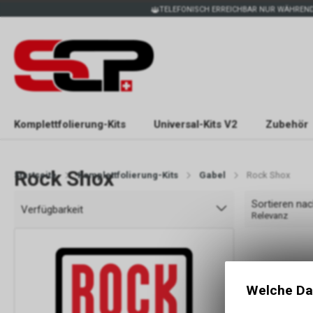
TELEFONISCH ERREICHBAR NUR WÄHREND
Komplettfolierung-Kits
Universal-Kits V2
Zubehör
Rock Shox
Startseite
Komplettfolierung-Kits
Gabel
Rock Shox
Sortieren na
Verfügbarkeit
Relevanz
Welche Da