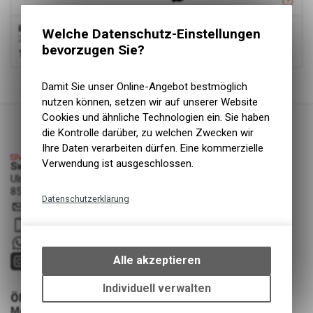
Bixs Sign Carbon
Welche Datenschutz-Einstellungen
2023+
bevorzugen Sie?
199.00
CHF
1
von
1
Produkten
Damit Sie unser Online-Angebot bestmöglich
nutzen können, setzen wir auf unserer Website
Cookies und ähnliche Technologien ein. Sie haben
die Kontrolle darüber, zu welchen Zwecken wir
Ihre Daten verarbeiten dürfen. Eine kommerzielle
Verwendung ist ausgeschlossen.
Swiss Cycle Protection - Fabian Löhrer
Ulmenstrasse 3a
8500 Frauenfeld
Datenschutzerklärung
info
@
swisscycleprotection.ch
Technische Funktionen
079 552 85 00
Wir erfassen und speichern
+41 79 5528500
bestimmte Interaktionen und
Alle akzeptieren
Einstellungen auf Ihrem Gerät,
um die grundlegenden
Individuell verwalten
ÖFFNUNGSZEITEN
Funktionen unseres Online-
Montag - Mittwoch