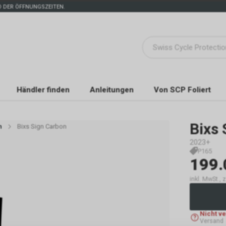
 DER ÖFFNUNGSZEITEN.
Händler finden
Anleitungen
Von SCP Foliert
Bixs
n
Bixs Sign Carbon
2023+
P165
199.
inkl. MwSt.,
Nicht v
Versand