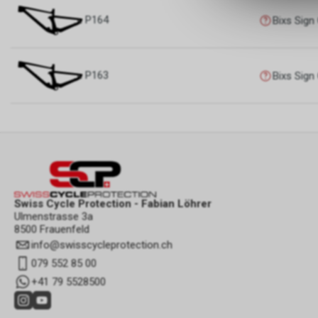
P164
Bixs Sign
P163
Bixs Sig
Swiss Cycle Protection - Fabian Löhrer
Ulmenstrasse 3a
8500 Frauenfeld
info
@
swisscycleprotection.ch
079 552 85 00
+41 79 5528500