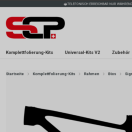
TELEFONISCH ERREICHBAR NUR WÄHREND
Komplettfolierung-Kits
Universal-Kits V2
Zubehör
Startseite
Komplettfolierung-Kits
Rahmen
Bixs
Sig