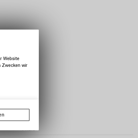
er Website
en Zwecken wir
gen auf
ots, wie die
en
ass die
nformationen
PREIS