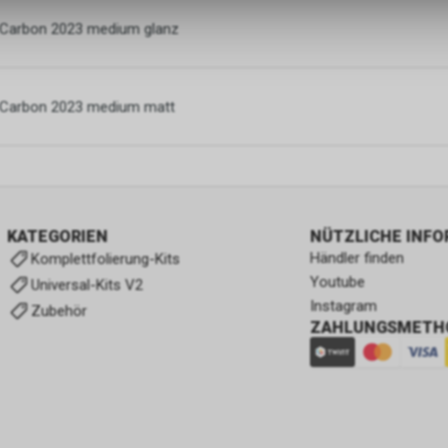
 Carbon 2023 medium glanz
n Carbon 2023 medium matt
KATEGORIEN
NÜTZLICHE INF
Händler finden
Komplettfolierung-Kits
Youtube
Universal-Kits V2
Instagram
Zubehör
ZAHLUNGSMETH