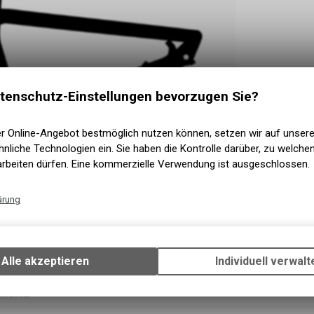
tenschutz-Einstellungen bevorzugen Sie?
er Online-Angebot bestmöglich nutzen können, setzen wir auf unser
nliche Technologien ein. Sie haben die Kontrolle darüber, zu welch
arbeiten dürfen. Eine kommerzielle Verwendung ist ausgeschlossen.
ärung
Technische Funktionen
Wir erfassen und speichern bestimmte Interaktionen und Einstellun
Ihrem Gerät, um die grundlegenden Funktionen unseres Online-Angeb
Alle akzeptieren
Individuell verwalt
Verwendung des Warenkorbs, zu ermöglichen. Bitte beachten Sie, d
gespeicherten Daten keinerlei Rückschlüsse auf Ihre persönlichen I
HNUNG
zulassen.