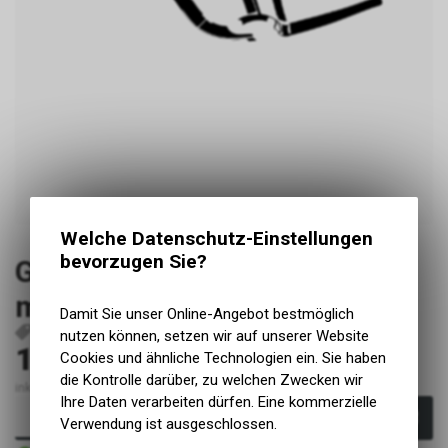
Welche Datenschutz-Einstellungen
bevorzugen Sie?
Giant Reign SX 2023+ Large
matt
Damit Sie unser Online-Angebot bestmöglich
P98
nutzen können, setzen wir auf unserer Website
199.00
Cookies und ähnliche Technologien ein. Sie haben
CHF
die Kontrolle darüber, zu welchen Zwecken wir
inkl. MwSt., zzgl. Versandkosten
Ihre Daten verarbeiten dürfen. Eine kommerzielle
In den Warenkorb
Verwendung ist ausgeschlossen.
Sofort verfügbar