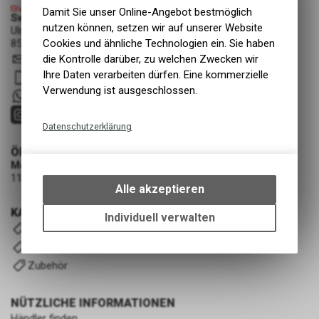
Damit Sie unser Online-Angebot bestmöglich
Swiss Cycle Protection - Fabian Löhrer
nutzen können, setzen wir auf unserer Website
Ulmenstrasse 3a
8500 Frauenfeld
Cookies und ähnliche Technologien ein. Sie haben
info
@
swisscycleprotection.ch
die Kontrolle darüber, zu welchen Zwecken wir
Ihre Daten verarbeiten dürfen. Eine kommerzielle
079 552 85 00
Verwendung ist ausgeschlossen.
+41 79 5528500
Datenschutzerklärung
Technische Funktionen
ÖFFNUNGSZEITEN
Montag - Mittwoch
Wir erfassen und speichern
11:00 - 19:00 Uhr (nach Vereinbarung)
bestimmte Interaktionen und
Alle akzeptieren
Einstellungen auf Ihrem Gerät,
KATEGORIEN
um die grundlegenden
Individuell verwalten
Komplettfolierung-Kits
Funktionen unseres Online-
Angebots, wie die Verwendung
Universal-Kits V2
des Warenkorbs, zu
Zubehör
ermöglichen. Bitte beachten Sie,
dass die gespeicherten Daten
NÜTZLICHE INFORMATIONEN
keinerlei Rückschlüsse auf Ihre
Händler finden
persönlichen Informationen