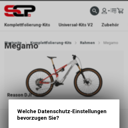
EFONISCH ERREICHBAR NUR WÄHREND DER ÖFFNUNGSZEITEN.
GRATIS VERSAND AB 
Komplettfolierung-Kits
Universal-Kits V2
Zubehör
Startseite
Megamo
Komplettfolierung-Kits
Rahmen
Megamo
Reason DJI
Welche Datenschutz-Einstellungen
bevorzugen Sie?