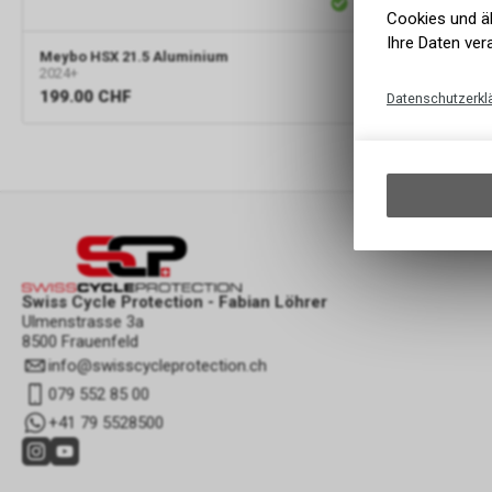
Cookies und äh
Ihre Daten ver
Meybo HSX 21.5 Aluminium
2024+
199.00
CHF
Datenschutzerkl
Swiss Cycle Protection - Fabian Löhrer
Ulmenstrasse 3a
8500 Frauenfeld
info
@
swisscycleprotection.ch
079 552 85 00
+41 79 5528500