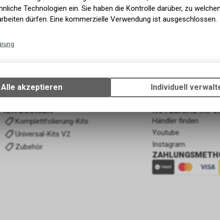
nliche Technologien ein. Sie haben die Kontrolle darüber, zu welch
arbeiten dürfen. Eine kommerzielle Verwendung ist ausgeschlossen.
ärung
1
von
1
Produkten
Technische Funktionen
Wir erfassen und speichern bestimmte Interaktionen und Einstellun
Ihrem Gerät, um die grundlegenden Funktionen unseres Online-Angeb
Alle akzeptieren
Individuell verwalt
Verwendung des Warenkorbs, zu ermöglichen. Bitte beachten Sie, d
gespeicherten Daten keinerlei Rückschlüsse auf Ihre persönlichen I
KATEGORIEN
NÜTZLICHE INF
zulassen.
Händler finden
Komplettfolierung-Kits
Youtube
Universal-Kits V2
Instagram
Zubehör
ZAHLUNGSMETH