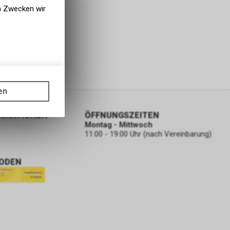
en Zwecken wir
gen auf
ots, wie die
en
ass die
nformationen
ORMATIONEN
ÖFFNUNGSZEITEN
Montag - Mittwoch
11:00 - 19:00 Uhr (nach Vereinbarung)
ODEN