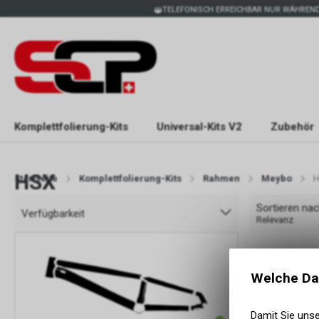
TELEFONISCH ERREICHBAR NUR WÄHREND
Komplettfolierung-Kits
Universal-Kits V2
Zubehör
HSX
Startseite
Komplettfolierung-Kits
Rahmen
Meybo
Sortieren na
Verfügbarkeit
Relevanz
Welche Da
Damit Sie uns