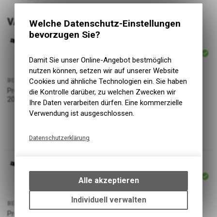
VARIANTEN
Welche Datenschutz-Einstellungen
bevorzugen Sie?
ARTIKELNUMMER
P125
Damit Sie unser Online-Angebot bestmöglich
nutzen können, setzen wir auf unserer Website
Cookies und ähnliche Technologien ein. Sie haben
BEZEICHNUNG
PREIS
Propain Spindrift Carbon
die Kontrolle darüber, zu welchen Zwecken wir
199.00
CHF
2025+ Medium glanz
Ihre Daten verarbeiten dürfen. Eine kommerzielle
Verwendung ist ausgeschlossen.
Datenschutzerklärung
Technische Funktionen
ARTIKELNUMMER
Wir erfassen und speichern
P65
bestimmte Interaktionen und
Alle akzeptieren
Einstellungen auf Ihrem Gerät,
um die grundlegenden
Individuell verwalten
BEZEICHNUNG
Funktionen unseres Online-
PREIS
Propain Spindrift Carbon