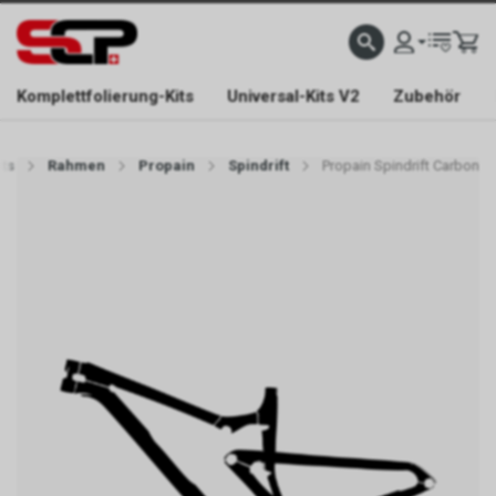
EFONISCH ERREICHBAR NUR WÄHREND DER ÖFFNUNGSZEITEN.
GRATIS VERSAND AB 
Komplettfolierung-Kits
Universal-Kits V2
Zubehör
ts
Rahmen
Propain
Spindrift
Propain Spindrift Carbon