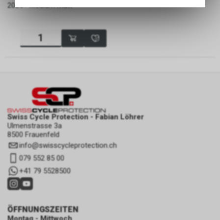
Angebots, wie die Verwendung
199.00
CHF
2025+ Medium matt
des Warenkorbs, zu
ermöglichen. Bitte beachten Sie,
dass die gespeicherten Daten
keinerlei Rückschlüsse auf Ihre
persönlichen Informationen
zulassen.
Swiss Cycle Protection - Fabian Löhrer
Ulmenstrasse 3a
8500 Frauenfeld
info
@
swisscycleprotection.ch
079 552 85 00
+41 79 5528500
ÖFFNUNGSZEITEN
Montag - Mittwoch