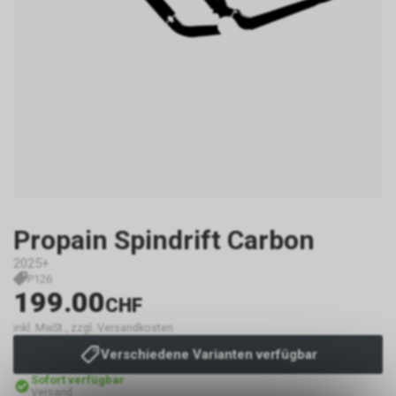
Propain Spindrift Carbon
2025+
P126
199.00
CHF
inkl. MwSt., zzgl. Versandkosten
Verschiedene Varianten verfügbar
Sofort verfügbar
Versand