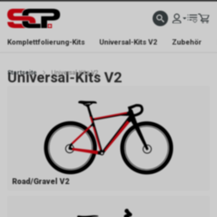
EFONISCH ERREICHBAR NUR WÄHREND DER ÖFFNUNGSZEITEN.
GRATIS VERSAND AB 
Komplettfolierung-Kits
Universal-Kits V2
Zubehör
Startseite
Universal-Kits V2
Universal-Kits V2
Road/Gravel V2