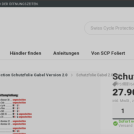
 DER ÖFFNUNGSZEITEN.
Händler finden
Anleitungen
Von SCP Foliert
Schut
ction Schutzfolie Gabel Version 2.0
Schutzfolie Gabel 2.0 matt
P51
76
27.9
inkl. MwSt.,
Sofort 
Versand