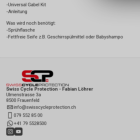
-Universal Gabel Kit
-Anleitung
Was wird noch benötigt:
-Sprühflasche
-Fettfreie Seife z.B. Geschirrspülmittel oder Babyshampo
Swiss Cycle Protection - Fabian Löhrer
Ulmenstrasse 3a
8500 Frauenfeld
info
@
swisscycleprotection.ch
079 552 85 00
+41 79 5528500