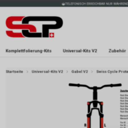
TELEFONISCH ERREICHBAR NUR WÄHREND
Komplettfolierung-Kits
Universal-Kits V2
Zubehör
Startseite
Universal-Kits V2
Gabel V2
Swiss Cycle Prote