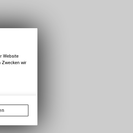
er Website
en Zwecken wir
gen auf
ots, wie die
en
ass die
nformationen