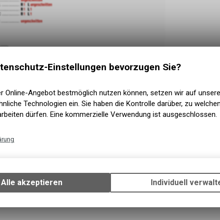
tenschutz-Einstellungen bevorzugen Sie?
er Online-Angebot bestmöglich nutzen können, setzen wir auf unser
nliche Technologien ein. Sie haben die Kontrolle darüber, zu welch
arbeiten dürfen. Eine kommerzielle Verwendung ist ausgeschlossen.
ärung
Technische Funktionen
Wir erfassen und speichern bestimmte Interaktionen und Einstellun
Ihrem Gerät, um die grundlegenden Funktionen unseres Online-Angeb
Alle akzeptieren
Individuell verwalt
Verwendung des Warenkorbs, zu ermöglichen. Bitte beachten Sie, d
gespeicherten Daten keinerlei Rückschlüsse auf Ihre persönlichen I
zulassen.