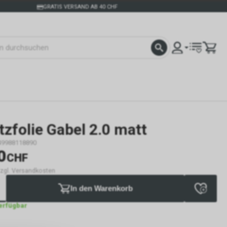
GRATIS VERSAND AB 40 CHF
zfolie Gabel 2.0 matt
49988118890
0
CHF
 zzgl. Versandkosten
In den Warenkorb
verfügbar