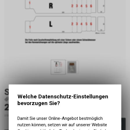
Schutzfolie Gabel 2.0 glanz
Welche Datenschutz-Einstellungen
P52
7649988118807
bevorzugen Sie?
27.90
CHF
inkl. MwSt., zzgl. Versandkosten
Damit Sie unser Online-Angebot bestmöglich
In den Warenkorb
nutzen können, setzen wir auf unserer Website