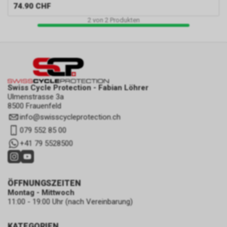
74.90
CHF
2
von
2
Produkten
Swiss Cycle Protection - Fabian Löhrer
Ulmenstrasse 3a
8500 Frauenfeld
info
@
swisscycleprotection.ch
079 552 85 00
+41 79 5528500
ÖFFNUNGSZEITEN
Montag - Mittwoch
11:00 - 19:00 Uhr (nach Vereinbarung)
KATEGORIEN