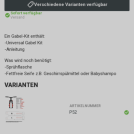
Verschiedene Varianten verfügbar
Sofort verfügbar
Versand
Ein Gabel-Kit enthält:
-Universal Gabel Kit
-Anleitung
Was wird noch benötigt:
-Sprühflasche
-Fettfreie Seife z.B. Geschirrspülmittel oder Babyshampo
VARIANTEN
ARTIKELNUMMER
P52