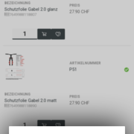
BEZEICHNUNG
PREIS
Schutzfolie Gabel 2.0 glanz
27.90
CHF
7649988118807
ARTIKELNUMMER
P51
BEZEICHNUNG
PREIS
Schutzfolie Gabel 2.0 matt
27.90
CHF
7649988118890