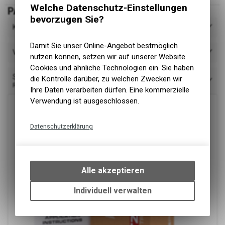
Welche Datenschutz-Einstellungen
PASSEND DAZU
bevorzugen Sie?
Kategorie
Damit Sie unser Online-Angebot bestmöglich
Verfügbarkeit
nutzen können, setzen wir auf unserer Website
Cookies und ähnliche Technologien ein. Sie haben
Sortieren nach
die Kontrolle darüber, zu welchen Zwecken wir
Relevanz
Ihre Daten verarbeiten dürfen. Eine kommerzielle
Verwendung ist ausgeschlossen.
Datenschutzerklärung
Technische Funktionen
Wir erfassen und speichern
bestimmte Interaktionen und
Alle akzeptieren
Einstellungen auf Ihrem Gerät,
um die grundlegenden
Individuell verwalten
Funktionen unseres Online-
Angebots, wie die Verwendung
des Warenkorbs, zu