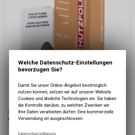
Welche Datenschutz-Einstellungen
bevorzugen Sie?
Damit Sie unser Online-Angebot bestmöglich
nutzen können, setzen wir auf unserer Website
Cookies und ähnliche Technologien ein. Sie haben
die Kontrolle darüber, zu welchen Zwecken wir
Ihre Daten verarbeiten dürfen. Eine kommerzielle
Schutzfolie Mountainbike Version 2.0
Verwendung ist ausgeschlossen.
64.90
CHF
1
von
1
Produkten
Datenschutzerklärung