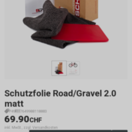
Schutzfolie Road/Gravel 2.0
matt
P49
7649988118883
69.90
CHF
inkl. MwSt., zzgl. Versandkosten