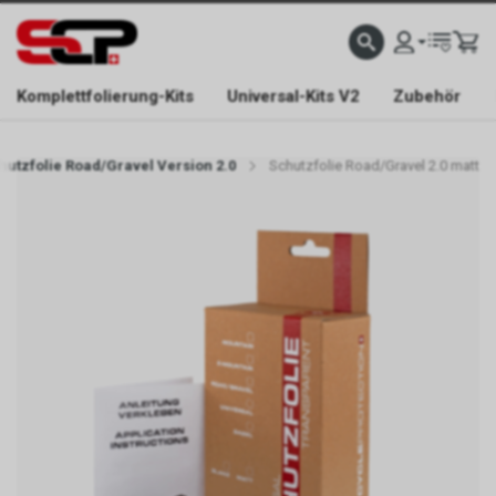
EFONISCH ERREICHBAR NUR WÄHREND DER ÖFFNUNGSZEITEN.
GRATIS VERSAND AB 
Komplettfolierung-Kits
Universal-Kits V2
Zubehör
hutzfolie Road/Gravel Version 2.0
Schutzfolie Road/Gravel 2.0 matt