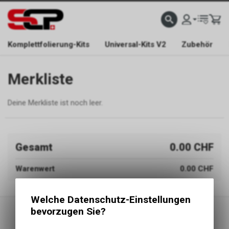
EFONISCH ERREICHBAR NUR WÄHREND DER ÖFFNUNGSZEITEN.
GRATIS VERSAND AB 
Komplettfolierung-Kits
Universal-Kits V2
Zubehör
Merkliste
Deine Merkliste ist noch leer.
Gesamt
0.00 CHF
Warenwert
0.00 CHF
Welche Datenschutz-Einstellungen
bevorzugen Sie?