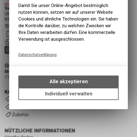
Damit Sie unser Online-Angebot bestmöglich
Swiss Cycle Protection - Fabian Löhrer
nutzen können, setzen wir auf unserer Website
Ulmenstrasse 3a
Cookies und ähnliche Technologien ein. Sie haben
8500 Frauenfeld
die Kontrolle darüber, zu welchen Zwecken wir
info
@
swisscycleprotection.ch
Ihre Daten verarbeiten dürfen. Eine kommerzielle
079 552 85 00
Verwendung ist ausgeschlossen.
+41 79 5528500
Datenschutzerklärung
Technische Funktionen
ÖFFNUNGSZEITEN
Montag - Mittwoch
Wir erfassen und speichern
11:00 - 19:00 Uhr (nach Vereinbarung)
bestimmte Interaktionen und
Alle akzeptieren
Einstellungen auf Ihrem Gerät,
KATEGORIEN
um die grundlegenden
Individuell verwalten
Komplettfolierung-Kits
Funktionen unseres Online-
Angebots, wie die Verwendung
Universal-Kits V2
des Warenkorbs, zu
Zubehör
ermöglichen. Bitte beachten Sie,
dass die gespeicherten Daten
NÜTZLICHE INFORMATIONEN
keinerlei Rückschlüsse auf Ihre