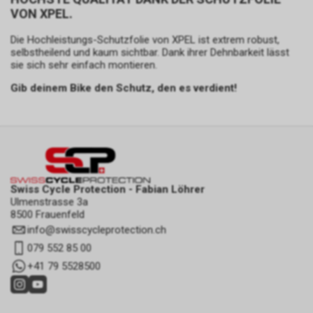
VON XPEL.
Die Hochleistungs-Schutzfolie von XPEL ist extrem robust,
selbstheilend und kaum sichtbar. Dank ihrer Dehnbarkeit lässt
sie sich sehr einfach montieren.
Gib deinem Bike den Schutz, den es verdient!
Swiss Cycle Protection - Fabian Löhrer
Ulmenstrasse 3a
8500 Frauenfeld
info
@
swisscycleprotection.ch
079 552 85 00
+41 79 5528500